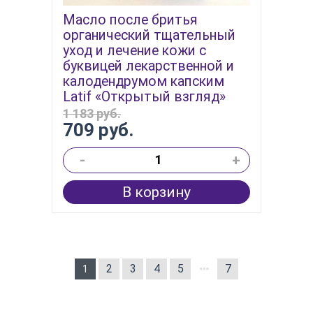
Масло после бритья
органический тщательный
уход и лечение кожи с
буквицей лекарственной и
калодендрумом капским
Latif «Открытый взгляд»
1 183 руб.
709 руб.
-
+
В корзину
2
3
4
5
7
1