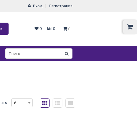
Вход
Регистрация
ок
0
0
0
ать:
6