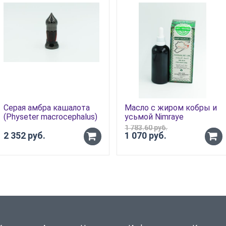
Серая амбра кашалота
Масло с жиром кобры и
(Physeter macrocephalus)
усьмой Nimraye
«Моментальное»
1 783.60 руб.
2 352 руб.
1 070 руб.
-
-
+
+