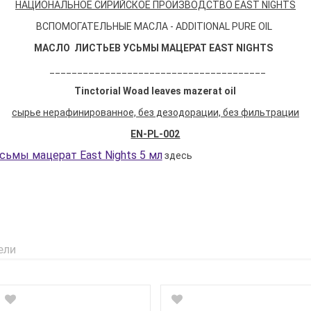
НАЦИОНАЛЬНОЕ СИРИЙСКОЕ ПРОИЗВОДСТВО EAST NIGHTS
ВСПОМОГАТЕЛЬНЫЕ МАСЛА - ADDITIONAL PURE OIL
МАСЛО
ЛИСТЬЕВ УСЬМЫ МАЦЕРАТ EAST NIGHTS
_______________________________________
Tinctorial Woad leaves mazerat oil
сырье нерафинированное, без дезодорации, без фильтрации
EN-PL-002
сьмы мацерат East Nights 5 мл
здесь
ели