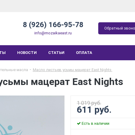
8 (926) 166-95-78
Обратный звон
info@mozaikaeast.ru
КТЫ
НОВОСТИ
СТАТЬИ
ОПЛАТА
тельные масла
Масло листьев усьмы мацерат East Nights
усьмы мацерат East Nights
1 019 руб.
611 руб.
Есть в наличии