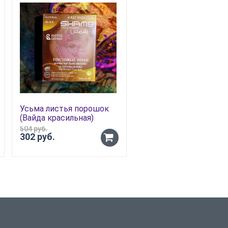
Усьма листья порошок
Масло муравьиное
(Вайда красильная)
нагурское East Nights
SHAMS «Шамс»
504 руб.
830 руб.
302 руб.
498 руб.
-
+