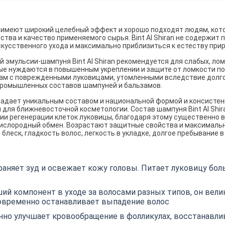
an имеют широкий целебный эффект и хорошо подходят людям, кот
ства и качество применяемого сырья. Bint Al Shiran не содержит
кусственного ухода и максимально приблизиться к естеству при
 эмульсии-шампуня Bint Al Shiran рекомендуется для слабых, лом
ые нуждаются в повышенным укреплении и защите от ломкости по
ам с поврежденными луковицами, утомленными вследствие долг
ромышленных составов шампуней и бальзамов.
бладает уникальным составом и национальной формой и консистенц
 для ближневосточной косметологии. Состав шампуня Bint Al Shi
ии регенерации клеток луковицы, благодаря этому существенно в
кислородный обмен. Возрастают защитные свойства и максималь
, блеск, гладкость волос, легкость в укладке, долгое пребывание 
раняет зуд и освежает кожу головы. Питает луковицу бо
ий компонент в уходе за волосами разных типов, он вели
новременно останавливает выпадение волос
но улучшает кровообращение в фолликулах, восстанавли