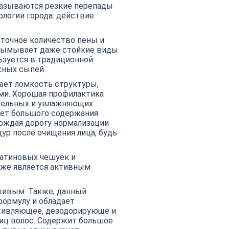
сказываются резкие перепады
логии города: действие
точное количество пены и
вымывает даже стойкие виды
ьзуется в традиционной
жных сыпей.
ает ломкость структуры,
ми. Хорошая профилактика
ательных и увлажняющих
ет большого содержания
бождая дорогу нормализации
р после очищения лица, будь
ратиновых чешуек и
акже является активным
живым. Также, данный
ормулу и обладает
живляющее, дезодорирующе и
иц волос. Содержит большое