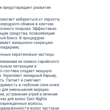
 и предотвращает развитие
омогает избавиться от перхоти,
лородного обмена в клетках.
лосяного покрова. Эффективно
ющие средства, позволяющие
ый блеск. В процедурах
лечивает излишнюю секрецию
эпидермис.
денные кератиновые частицы
вливаемая из оливок сирийского
мальным питающим и
о состава создает мощную
. Укрепляет липидный барьер,
ть. Питает и смягчает
одимость в глубокие слои кожи
о для уменьшения морщин.
е, устранения угрей и лечения
ах для волос East Nights
 поврежденные волосы,
 подверженности волос частным