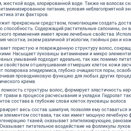
м, жесткой воде, хлорированной воде. Также на волосах 
итаминизированное питание, условия неблагоприятной эко
ктика этих факторов.
ужит прекрасным средством, помогающим создать доста
 способность. Содержащий растительные сапонины, он 
ского применения имеет яркие лечебные свойства. Испол
ия чесотки, экзем различной этиологии, гнойных ран и ко
вает пористую и поврежденную структуру волос, сокращ
дкими. Насыщает луковицы витаминами и микро элемента
евных умываний подходит идеально, так как помимо пит
м свойством отшелушивания отмерших клеток кожи засч
т полировка эпидермиса, глубоко очищаются поры, осво
ечивая проводниковую функцию для любых других процеду
ического крема.
 ломкость структуры волос, формирует эластичность ке
т травм в процессе расчесывания и укладки. Гидролат т
тов состава в глубокие слови клеток луковицы волоса
рвирует весь состав шампуня, позволяя ему оставаться 
м элементом соствава, так как имеет мощную лечебную ф
генерацию тканей, оказывает эпителизирующее, раноза
 Оказывает питательное воздействие на фолликулы луков