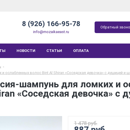
8 (926) 166-95-78
Обратный звон
info@mozaikaeast.ru
КТЫ
НОВОСТИ
СТАТЬИ
ОПЛАТА
и
и ослабленных волос Bint Al Shiran «Соседская девочка» с душицей и 
сия-шампунь для ломких и 
hiran «Соседская девочка» с 
1 478 руб.
887 руб.