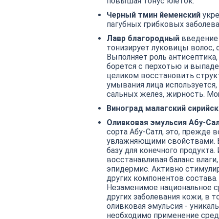
повышая тонус клеток.
Черный тмин йеменский
укре
пагубных грибковых заболев
Лавр благородный
введение 
тонизирует луковицы волос, 
Выполняет роль антисептика,
борется с перхотью и выпад
целиком восстановить структ
умывания лица используется,
сальных желез, жирность. Мо
Виноград малагский сирийск
Оливковая эмульсия Абу-Са
сорта Абу-Сатл, это, прежде
увлажняющими свойствами. Б
базу для конечного продукта
восстанавливая баланс влаги,
эпидермис. Активно стимулир
других компонентов состава
Незаменимое национальное сре
других заболевания кожи, в т
оливковая эмульсия - уника
необходимо применение средс