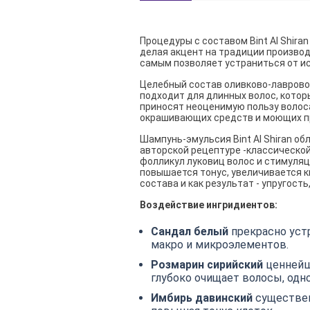
Процедуры с составом Bint Al Shir
делая акцент на традиции производ
самым позволяет устраниться от ис
Целебный состав оливково-лавровой
подходит для длинных волос, котор
приносят неоценимую пользу волос
окрашивающих средств и моющих п
Шампунь-эмульсия Bint Al Shiran о
авторской рецептуре -классической
фолликул луковиц волос и стимуляц
повышается тонус, увеличивается 
состава и как результат - упругость
Воздействие ингридиентов:
Сандал белый
прекрасно уст
макро и микроэлементов.
Розмарин сирийский
ценнейш
глубоко очищает волосы, од
Имбирь давинский
существен