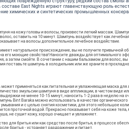
тняющих поврежденную структуру, редкий состав смолы 
 составе East Nights играют главенствующую роль естес
ние химических и синтетических промышленных консерв
уня на кожу головы и волосы, произвести легкий массаж. Шампу
волос, оставить на 10 минут. Шампунь воздействует как лечебна
оказывает на волосы дополнительное лечебное воздействие.
имеет натуральное происхождение, вы не получите привычной об
т на его моющие свойства! Наносите дважды для оптимального эф
я, а затем смойте. В сочетании с нашим бальзамом для волос, вы
ия поставьте шампунь в холодильник или же храните в прохладн
 может применяться как питательная и увлажняющая маска для л
ичество эмульсии шампуня в виде аппликации, в чистом виде ил
я выдержки не менее 10-15 минут, наносить 1-2 раза в неделю на
ампунь Bint Baraka можно использовать в качестве органического
 умывания и с целью снятия косметики, для этого небольшое кол
ается проточной водой. Прекрасно показывает себя на коже тела,
ша, не сушит кожу, хорошо очищает и увлажняет.
тво для бритья или как средство после бритья, в процессе обес
осле бритья - устраняет раздражение и питает.