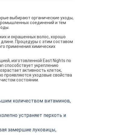
орые выбирают органические уходы,
 промышленных соединений и тем
роды.
ких и окрашенных волос, хорошо
 длине. Процедуры с этим составом
ого применения химических
ией, изготовленной East Nights по
ran способствует укреплению
озрастает активность клеток,
но проявляются уходовые свойства
в чистом состоянии.
льшим количеством витаминов,
колепно устраняет перхоть и
вая замершие луковицы,