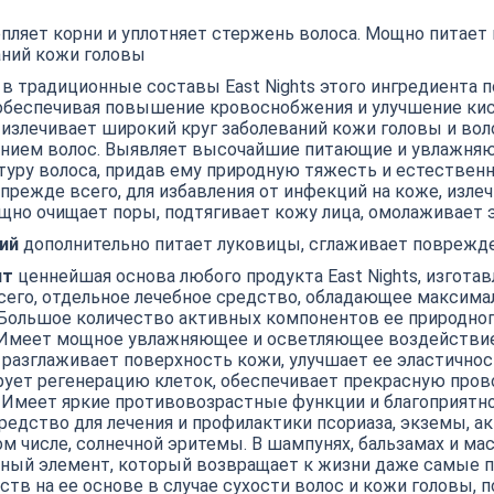
пляет корни и уплотняет стержень волоса. Мощно питает
аний кожи головы
в традиционные составы East Nights этого ингредиента п
обеспечивая повышение кровоснобжения и улучшение кис
 излечивает широкий круг заболеваний кожи головы и во
ением волос. Выявляет высочайшие питающие и увлажня
уру волоса, придав ему природную тяжесть и естественн
 прежде всего, для избавления от инфекций на коже, из
щно очищает поры, подтягивает кожу лица, омолаживает 
ий
дополнительно питает луковицы, сглаживает повреж
лт
ценнейшая основа любого продукта East Nights, изгота
 всего, отдельное лечебное средство, обладающее макси
ольшое количество активных компонентов ее природног
. Имеет мощное увлажняющее и осветляющее воздействие
 разглаживает поверхность кожи, улучшает ее эластичнос
ует регенерацию клеток, обеспечивает прекрасную пров
. Имеет яркие противовозрастные функции и благоприятн
дство для лечения и профилактики псориаза, экземы, акн
ом числе, солнечной эритемы. В шампунях, бальзамах и маск
льный элемент, который возвращает к жизни даже самые
тв на ее основе в случае сухости волос и кожи головы,