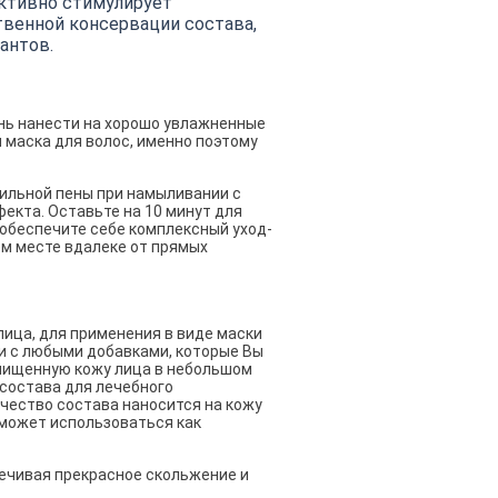
активно стимулирует
твенной консервации состава,
антов.
нь нанести на хорошо увлажненные
я маска для волос, именно поэтому
ильной пены при намыливании с
фекта. Оставьте на 10 минут для
 обеспечите себе комплексный уход-
ом месте вдалеке от прямых
ица, для применения в виде маски
и с любыми добавками, которые Вы
 очищенную кожу лица в небольшом
 состава для лечебного
ичество состава наносится на кожу
 может использоваться как
печивая прекрасное скольжение и