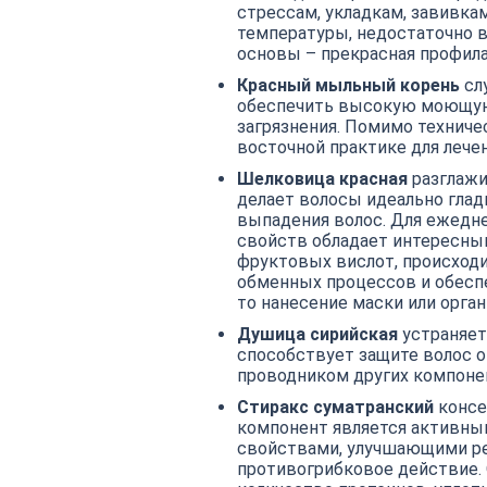
стрессам, укладкам, завивка
температуры, недостаточно в
основы – прекрасная профила
Красный мыльный корень
сл
обеспечить высокую моющую
загрязнения. Помимо техниче
восточной практике для лечен
Шелковица красная
разглажи
делает волосы идеально гла
выпадения волос. Для ежедн
свойств обладает интересны
фруктовых вислот, происходи
обменных процессов и обесп
то нанесение маски или орган
Душица сирийская
устраняет
способствует защите волос о
проводником других компонен
Стиракс суматранский
консе
компонент является активны
свойствами, улучшающими ре
противогрибковое действие.