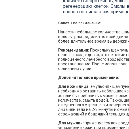
количество протеинов, упло
регенерацию клеток. Смолы в
полностью исключая примене
Советы по применению:
Нанести небольшое количество шамп
волосы, распределив по всей длине 
более длительное время выдержки 
Рекомендации:
Поскольку шампунь 
первого раза, однако, это не влияе
полноценного лечебного воздействи
восстановление. После использован
солнечных лучей.
Дополнительное применение:
Для кожи лица:
эмульсия - шампунь
необходимо оставить небольшое кол
хотели бы прибавить к маске, врем
количестве, смыть водой. Также, ш
ежедневного утреннего и вечернего
лица или тела на 2-3 минуты и смыв
освежающий и бодрящий гель для ду
Для мужчин:
применяется как средс
увлажнение кожи, при применении п