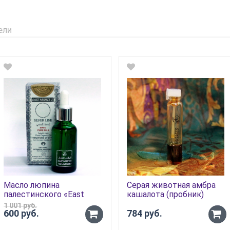
ели
Масло люпина
Серая животная амбра
палестинского «East
кашалота (пробник)
Nights»
1 001 руб.
600 руб.
784 руб.
-
-