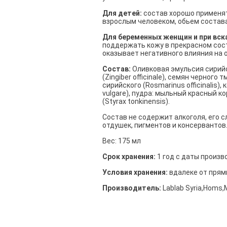
Для детей:
состав хорошо применят
взрослым человеком, обьем состава
Для беременных женщин и при вс
поддержать кожу в прекрасном сос
оказывает негативного влияния на 
Состав:
Оливковая эмульсия сирийско
(Zingiber officinale), семян черного
сирийского (Rosmarinus officinalis)
vulgare), пудра: мыльный красный к
(Styrax tonkinensis).
Состав не содержит алкоголя, его с
отдушек, пигментов и консервантов
Вес: 175 мл
Срок хранения:
1 год с даты произв
Условия хранения:
вдалеке от прямы
Производитель:
Lablab Syria,Homs,