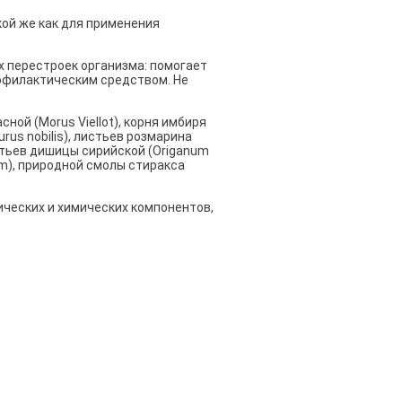
кой же как для применения
 перестроек организма: помогает
офилактическим средством. Не
ной (Morus Viellot), корня имбиря
urus nobilis), листьев розмарина
листьев дишицы сирийской (Origanum
bum), природной смолы стиракса
ических и химических компонентов,