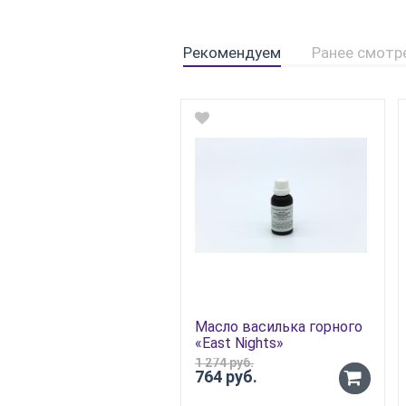
Рекомендуем
Ранее смотр
Масло василька горного
«East Nights»
1 274 руб.
764 руб.
-