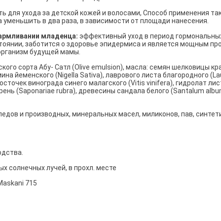
ь для ухода за детской кожей и волосами, Способ применения та
 уменьшить в два раза, в зависимости от площади нанесения.
кармливании младенца:
эффективный уход в период гормональных
тоянии, заботится о здоровье эпидермиса и является мощным пр
организм будущей мамы.
го сорта Абу- Сатл (Olive emulsion), масла: семян шелковицы крас
 тмина йеменского (Nigella Sativa), лаврового листа благородного (La
, косточек винограда синего малагского (Vitis vinifera), гидролат 
орень (Saponariae rubra), древесины сандала белого (Santalum al
ледов и производных, минеральных масел, миликонов, пав, синтет
.
одства.
х солнечных лучей, в прохл. месте
Maskani 715