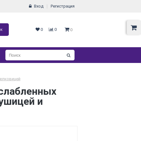
Вход
Регистрация
ок
0
0
0
шелковицей
ослабленных
душицей и