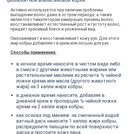
целлюлитной апельсиновой корки.
Активно используется при наличии проблемы
выпадении волос даже в остром периоде, а также
является стимулятором замерзших луковиц волос,
восстанавливает естественный рост и густоту волос,
придает красивый блеск и ухоженный вид.
Омолаживает и восстанавливает кожу рук. Для этого
жир кобры добавляют в крем или лосьон для рук.
Способы применения:
в ночное время наносите в чистом виде либо
в смеси с другими животными жирами или
растительными маслами из расчета: ½ чайной
ложки крема или масла (другого животного
жира) на 3 капли жира кобры;
в дневное время наносите, добавляя в
дневной крем в пропорции: ½ чайной ложки
крема на 2 капли жира кобры;
как основа под макияж: на смоченный водой
ватный диск нанесите 1 каплю жира кобры,
распределите пальцем по всей поверхности
диска и протрите кожу лица.