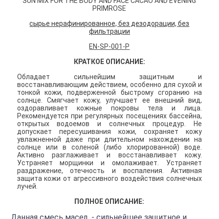
SUN MIX FOR THE BODY AND FACE CACAO AND EVENING
PRIMROSE
сырье нерафинированное, без дезодорации, без
фильтрации
EN-SP-001-Р
КРАТКОЕ ОПИСАНИЕ:
Обладает сильнейшим защитным и
восстанавливающим действием, особенно для сухой и
тонкой кожи, подверженной быстрому сгоранию на
солнце. Смягчает кожу, улучшает ее внешний вид,
оздоравливает кожные покровы тела и лица.
Рекомендуется при регулярных посещениях бассейна,
открытых водоемов и солнечных процедур. Не
допускает пересушивания кожи, сохраняет кожу
увлажненной даже при длительном нахождении на
солнце или в соленой (либо хлорированной) воде.
Активно разглаживает и восстанавливает кожу.
Устраняет морщинки и омолаживает. Устраняет
раздражение, отечность и воспаления. Активная
защита кожи от агрессивного воздействия солнечных
лучей.
ПОЛНОЕ ОПИСАНИЕ:
Данная смесь масел - сильнейшее защитное и