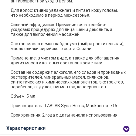
антивозрастной уход в целом.
Для волос: ктивно увлажняет и питает кожу головы,
что необходимо в период межсезонья.
Сильный афродизиак. Применяется в целебно-
уходовых процедурах для лица, шеи и декольте, а
также для выполнения массажей.
Состав: масло семян лабданума (амбра растительная),
масло оливки сирийского сорта Сорани
Применение: в чистом виде, а также для обогащения
других масел и котовых составов косметики.
Состав не содержит алкоголя, его следов и проиводных
растворителей, минеральных масел, силиконов,
синтетических и химических компонентов, экстрактов,
парабенов, отдушек, пигментов, консервантов.
Объем: 5 мл
Производитель: LABLAB Syria, Homs, Maskani по 715
Срок хранения: 2 года c даты начала использования
Характеристики