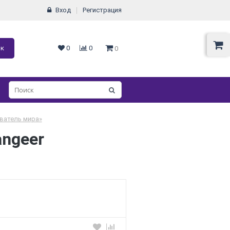
Вход
Регистрация
ок
0
0
0
ватель мира»
ngeer