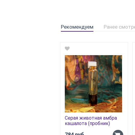
Рекомендуем
Ранее смотр
Серая животная амбра
кашалота (пробник)
784 руб.
-