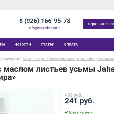
8 (926) 166-95-78
Обратный звон
info@mozaikaeast.ru
КТЫ
НОВОСТИ
СТАТЬИ
ОПЛАТА
ки шампуней
Мини шампунь с маслом листьев усьмы Jahangeer «завое
 маслом листьев усьмы Jaha
ира»
403 руб.
241 руб.
Есть в наличии