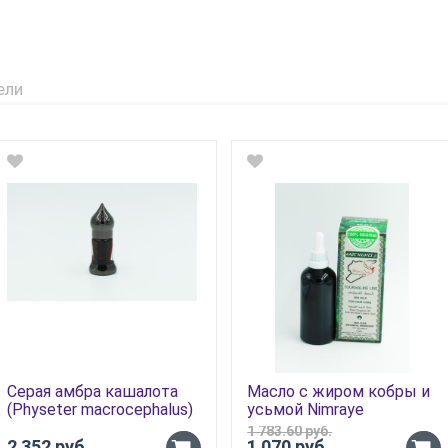
ели
Серая амбра кашалота
Масло с жиром кобры и
(Physeter macrocephalus)
усьмой Nimraye
«Моментальное»
1 783.60 руб.
2 352 руб.
1 070 руб.
-
-