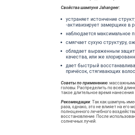
Свойства шампуня Jahangeer:
устраняет истончение структ
-активизирует замерщике в р
наблюдается максимальное пи
смягчает сухую структуру, о
обладает выраженным защитн
качества, или же хлорирован
дает быстрый восстанавлива
причёсок, стягивающих волос
Советы по применению
: массажным
головы. Распределить по всей длине
такое длительное время нанесения
Рекомендации
: Так как шампунь им
раза, однако, это не влияет на его
полноценного лечебного воздействи
восстановление. После использован
солнечных лучей.