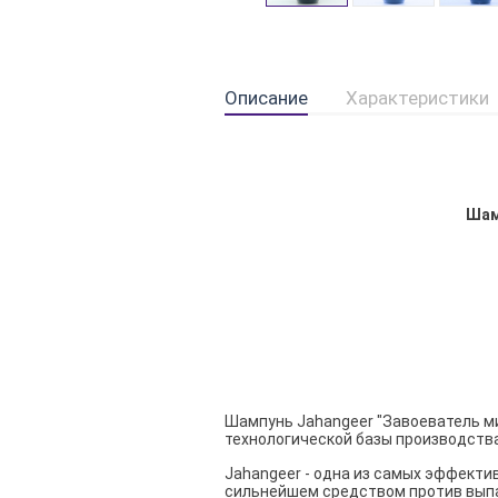
Описание
Характеристики
Шам
Шампунь Jahangeer "Завоеватель ми
технологической базы производства
Jahangeer - одна из самых эффекти
сильнейшем средством против выпад