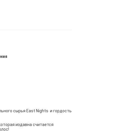
ения
ьного сырья East Nights и гордость
 которая издавна считается
олос!