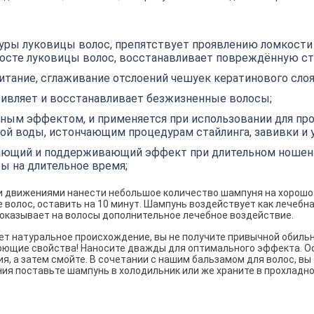
уры луковицы волос, препятствует проявлению ломкости п
осте луковицы волос, восстанавливает повреждённую ст
тание, сглаживание отслоений чешуек кератинового слоя
живляет и восстанавливает безжизненные волосы;
ым эффектом, и применяется при использовании для пр
ной воды, истончающим процедурам стайлинга, завивки и 
ющий и поддерживающий эффект при длительном ношении
ы на длительное время;
и движениями нанести небольшое количество шампуня на хорошо
 волос, оставить на 10 минут. Шампунь воздействует как лечебна
 оказывает на волосы дополнительное лечебное воздействие.
еет натуральное происхождение, вы не получите привычной обиль
 моющие свойства! Наносите дважды для оптимального эффекта. О
я, а затем смойте. В сочетании с нашим бальзамом для волос, вы
ия поставьте шампунь в холодильник или же храните в прохладн