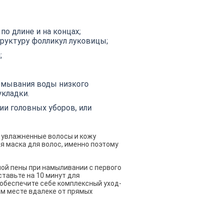
о длине и на концах;
руктуру фолликул луковицы;
;
омывания воды низкого
укладки.
 головных уборов, или
 увлажненные волосы и кожу
я маска для волос, именно поэтому
ной пены при намыливании с первого
ставьте на 10 минут для
 обеспечите себе комплексный уход-
ом месте вдалеке от прямых