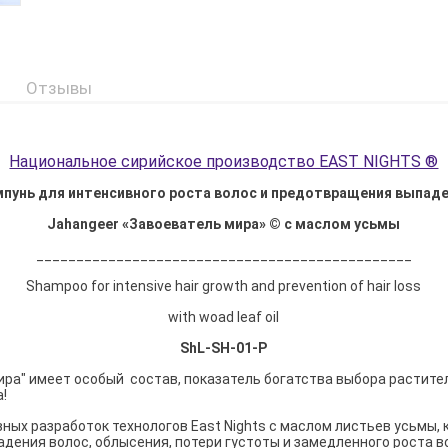
Отзывы
Национальное сирийское производство EAST NIGHTS ®
пунь для интенсивного роста волос и предотвращения выпад
Jahangeer «Завоеватель мира» © с маслом усьмы
_______________________________________________
Shampoo for intensive hair growth and prevention of hair loss
with woad leaf oil
ShL-SH-01-P
ра" имеет особый состав, показатель богатства выбора растител
!
вных разработок технологов East Nights с маслом листьев усьмы,
ения волос, облысения, потери густоты и замедленного роста в