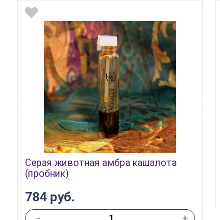
Серая животная амбра кашалота
(пробник)
784 руб.
-
+