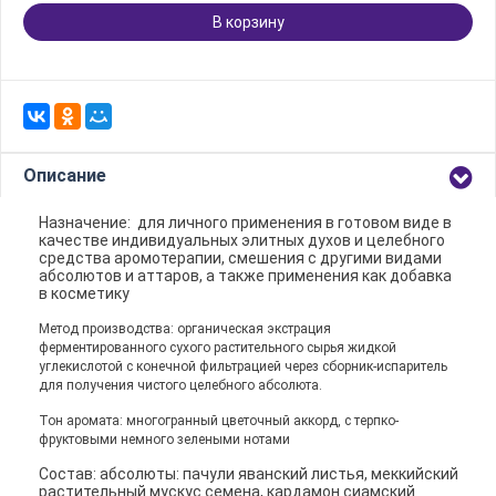
В корзину
Описание
Назначение: для личного применения в готовом виде в
качестве индивидуальных элитных духов и целебного
средства аромотерапии, смешения с другими видами
абсолютов и аттаров, а также применения как добавка
в косметику
Метод производства: органическая экстрация
ферментированного сухого растительного сырья жидкой
углекислотой с конечной фильтрацией через сборник-испаритель
для получения чистого целебного абсолюта.
Тон аромата: многогранный цветочный аккорд, с терпко-
фруктовыми немного зелеными нотами
Состав: абсолюты: пачули яванский листья, меккийский
растительный мускус семена, кардамон сиамский