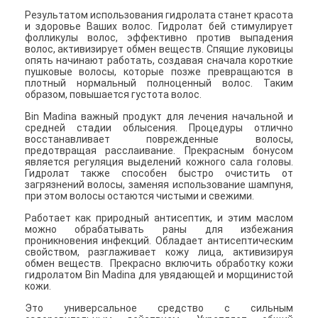
Результатом использования гидролата станет красота
и здоровье Ваших волос. Гидролат бей стимулирует
фолликулы волос, эффективно против выпадения
волос, активизирует обмен веществ. Спящие луковицы
опять начинают работать, создавая сначала короткие
пушковые волосы, которые позже превращаются в
плотный нормальный полноценный волос. Таким
образом, повышается густота волос.
Bin Madina важный продукт для лечения начальной и
средней стадии облысения. Процедуры отлично
восстанавливает поврежденные волосы,
предотвращая расслаивание. Прекрасным бонусом
является регуляция выделений кожного сала головы.
Гидролат также способен быстро очистить от
загрязнений волосы, заменяя использование шампуня,
при этом волосы остаются чистыми и свежими.
Работает как природный антисептик, и этим маслом
можно обрабатывать раны для избежания
проникновения инфекций. Обладает антисептическим
свойством, разглаживает кожу лица, активизируя
обмен веществ. Прекрасно включить обработку кожи
гидролатом Bin Madina для увядающей и морщинистой
кожи.
Это универсальное средство с сильным