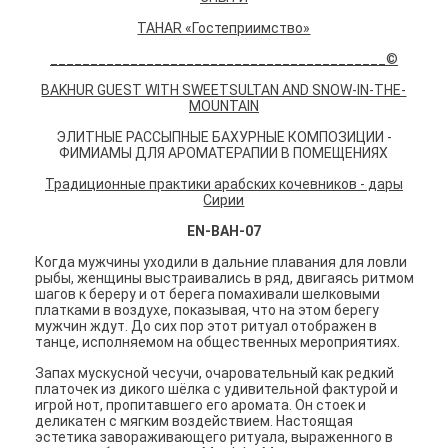
TAHAR «Гостеприимство»
__________________________________________©
BAKHUR GUEST WITH SWEETSULTAN AND SNOW-IN-THE-
MOUNTAIN
ЭЛИТНЫЕ РАССЫПНЫЕ БАХУРНЫЕ КОМПОЗИЦИИ -
ФИМИАМЫ ДЛЯ АРОМАТЕРАПИИ В ПОМЕЩЕНИЯХ
Традиционные практики арабских кочевников - дары
Сирии
EN-BAH-07
Когда мужчины уходили в дальние плавания для ловли
рыбы, женщины выстраивались в ряд, двигаясь ритмом
шагов к береру и от берега помахивали шелковыми
платками в воздухе, показывая, что на этом берегу
мужчин ждут. До сих пор этот ритуал отображен в
танце, исполняемом на общественных мероприятиях.
Запах мускусной чесучи, очаровательный как редкий
платочек из дикого шёлка с удивительной фактурой и
игрой нот, пропитавшего его аромата. Он стоек и
деликатен с мягким воздействием. Настоящая
эстетика завораживающего ритуала, выраженного в