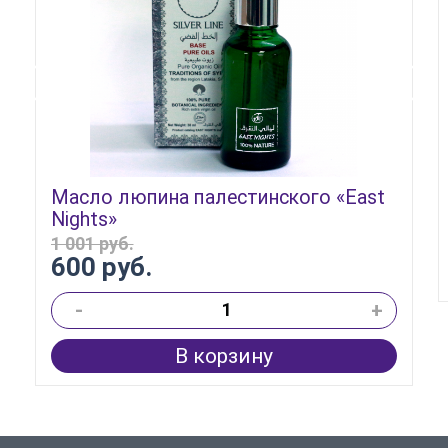
Масло люпина палестинского «East
Nights»
1 001 руб.
600 руб.
-
+
В корзину