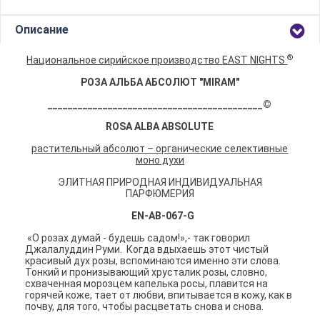
Описание
®
Национальное сирийское производство
EAST
NIGHTS
РОЗА АЛЬБА
АБСОЛЮТ "MIRAM
"
___________________________________________©
ROSA
ALBA
ABSOLUTE
растительный абсолют – органические селективные
моно духи
ЭЛИТНАЯ ПРИРОДНАЯ ИНДИВИДУАЛЬНАЯ
ПАРФЮМЕРИЯ
EN-AB-067-G
«О розах думай - будешь садом!»,- так говорил
Джалалуддин Руми.
Когда вдыхаешь этот чистый
красивый дух розы, вспоминаются именно эти слова.
Тонкий и пронизывающий хрусталик розы, словно,
схваченная морозцем капелька росы, плавится на
горячей коже, тает от любви, впитывается в кожу, как в
почву, для того, чтобы расцветать снова и снова.