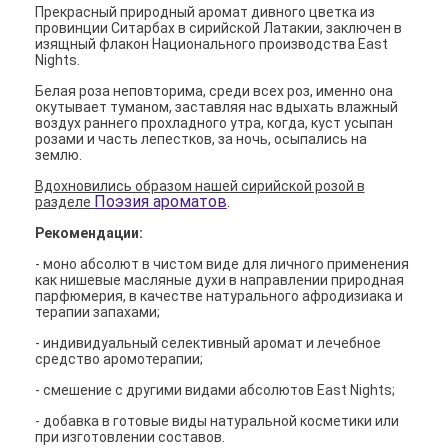
Прекрасный природный аромат дивного цветка из
провинции Ситарбах в сирийской Латакии, заключен в
изящный флакон Национального производства East
Nights.
Белая роза неповторима, среди всех роз, именно она
окутывает туманом, заставляя нас вдыхать влажный
воздух раннего прохладного утра, когда, куст усыпан
розами и часть лепестков, за ночь, осыпались на
землю.
Вдохновились образом нашей сирийской розой в
Поэзия ароматов
разделе
.
Рекомендации:
- моно абсолют в чистом виде для личного применения
как нишевые масляные духи в направлении природная
парфюмерия, в качестве натурального афродизиака и
терапии запахами;
- индивидуальный селективный аромат и лечебное
средство аромотерапии;
- смешение с другими видами абсолютов East Nights;
- добавка в готовые виды натуральной косметики или
при изготовлении составов.