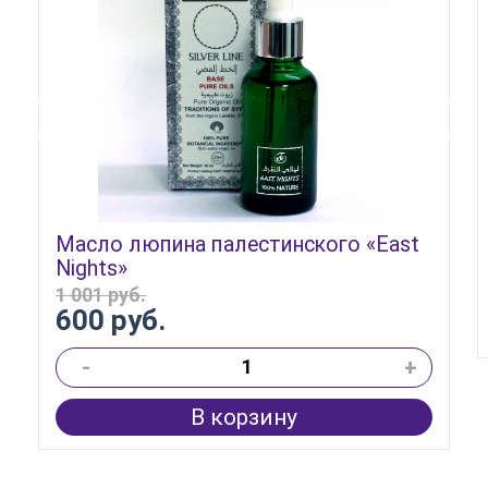
Масло люпина палестинского «East
Nights»
1 001 руб.
600 руб.
-
+
В корзину