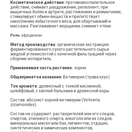
Косметическое действие:
противовоспалительное
действие, снимает раздражения, репеллент, при
мышечных болях и артрите, растяжениях и ревматизме,
стимулирует обмен веществ и препятствует
накоплению избыточного веса, для обертываний и
массажа. Разглаживает морщинки, снимает отеки.
Роль:
афродизиак
Метод производства:
органическая экстракция
ферментированного сухого растительного сырья
жидкой углекислотой с конечной фильтрацией через
сборник-испаритель.
Применяемая часть растения:
корни
Общепринятое название:
Ветиверия (трава кхус)
Тон аромата:
древесный с тонкой кислинкой,
шлейфовый, с каплей бальзама и древесной коры.
Состав: абсолют корней ветиверии (Vetiveria
zizamonides)
Состав не содержит: растворителей или его следов,
спиртов, этилового спирта, алкоголя или их следов,
минеральных масел или баз, пигментов, отдушек,
синтетических и химических компнентов,