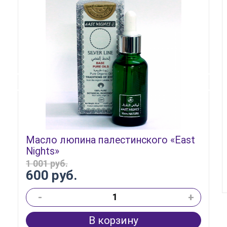
Масло люпина палестинского «East
Nights»
1 001 руб.
600 руб.
-
+
В корзину