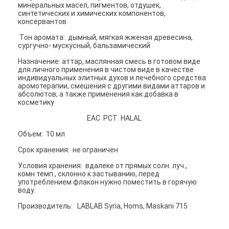
минеральных масел, пигментов, отдушек,
синтетических и химических компонентов,
консервантов.
Тон аромата: дымный, мягкая жженая древесина,
сургучно- мускусный, бальзамический
Назначение: аттар, маслянная смесь в готовом виде
для личного применения в чистом виде в качестве
индивидуальных элитных духов и лечебного средства
аромотерапии, смешения с другими видами аттаров и
абсолютов, а также применения как добавка в
косметику
ЕАС РСТ HALAL
Объем: 10 мл
Срок хранения: не ограничен
Условия хранения: вдалеке от прямых солн. луч.,
комн.темп., склонно к застыванию, перед
употреблением флакон нужно поместить в горячую
воду.
Производитель: LABLAB Syria, Homs, Maskani 715