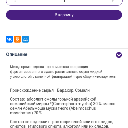
-
+
В корзину
Описание
Метод производства: органическая экстракция
ферментированного сухого растительного сырья жидкой
углекислотой с конечной фильтрацией через сборник-испаритель.
Происхождение сырья: Бардхир, Сомали
Состав: абсолют смолы горькой аравийской
сомалийской мирры *(Commiphora myrrha) 30 %, масло
семян Абельмоша мускатного (Abelmoschus
moschatus) 70 %.
Состав не содержит: растворителей, или его следов,
спиртов, этилового спирта, алкоголя или их следов,